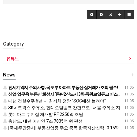
Category
유튜브
News
+
전세계약시 주의사항, 국토부 아파트 부동산 실거래가 조회 필수! 전입신고 하는법과 확정일자 받는법도
11.05
상업·업무용 부동산 화성시 ‘동탄2신도시 3차 동원로얄듀크 비스타스퀘어’ 눈길
11.05
내년 건설수주 6년 내 최저치 전망 "SOC예산 늘려야"
11.05
SK네트웍스 주유소, 현대오일뱅크 간판으로…서울 주유소 지도 어떻게 바뀌나
11.05
롯데마트 수지점 재개발 PF 2250억 조달
11.05
충남도, 내년 예산안 7조 7835억 원 편성
11.05
[국내주간증시] 부동산업종 주요 종목 한국자산신탁 -0.15%·신라섬유 -0.26%·한국토지신탁 -0.45% 순
11.05