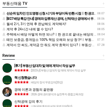
부동산채움 TV
+
선순위 임차인 인도명령 신청 시기와 부당이득 반환 시점ㅣ한 권으로 끝내는 배당의 정석
08.07
[8/27 배당 특강 안내] 경매와 압류재산 공매, 신탁재산 공매에서 우선순위에 따른 배당 방법
08.06
월세 2기, 3기 연체 후 완납해도 계약해지!
08.06
계약 후 24시간 내에 깰 수 있다?
08.05
주택에서 배당 어떻게 하면 되나?ㅣ한 권으로 끝내는 배당의 정석
08.04
떼인 보증금, 중개업소 100% 책임 오해와 보상 청구!ㅣ부동산 재테크 상식 사전
07.31
계약서 안 써도, 계약금 안 줘도 계약 효력이 있다?ㅣ부동산 재테크 상식 사전
07.28
Review
+
[후기] 부동산 임대차 및 매매 계약서 작성 실무
|
[2023년] 부동산 임대차 및 매매 계약서 작성 실무
책 신청했습니다
|
배당의 정석 무료강의(20강)
경매 이론과 경험의 끝판왕
|
2026 경매 권리분석과 실전투자 종합교육과정
신탁공매 강의 후기
|
신탁공매 투자의 비밀 무료강의(9강)