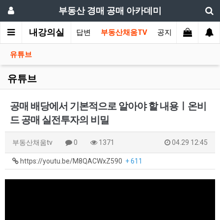
부동산 경매 공매 아카데미
내강의실
가상담
부동산 질의와 답변
부동산채움TV
공지사항
유튜브
유튜브
공매 배당에서 기본적으로 알아야 할 내용ㅣ온비
드 공매 실전투자의 비밀
부동산채움tv
0
1371
04.29 12:45
https://youtu.be/M8QACWxZ590
+ 611