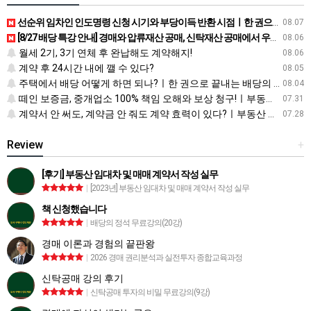
선순위 임차인 인도명령 신청 시기와 부당이득 반환 시점ㅣ한 권으로 끝내는 배당의 정석
08.07
[8/27 배당 특강 안내] 경매와 압류재산 공매, 신탁재산 공매에서 우선순위에 따른 배당 방법
08.06
월세 2기, 3기 연체 후 완납해도 계약해지!
08.06
계약 후 24시간 내에 깰 수 있다?
08.05
주택에서 배당 어떻게 하면 되나?ㅣ한 권으로 끝내는 배당의 정석
08.04
떼인 보증금, 중개업소 100% 책임 오해와 보상 청구!ㅣ부동산 재테크 상식 사전
07.31
계약서 안 써도, 계약금 안 줘도 계약 효력이 있다?ㅣ부동산 재테크 상식 사전
07.28
Review
+
[후기] 부동산 임대차 및 매매 계약서 작성 실무
|
[2023년] 부동산 임대차 및 매매 계약서 작성 실무
책 신청했습니다
|
배당의 정석 무료강의(20강)
경매 이론과 경험의 끝판왕
|
2026 경매 권리분석과 실전투자 종합교육과정
신탁공매 강의 후기
|
신탁공매 투자의 비밀 무료강의(9강)