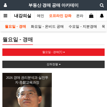
부동산 경매 공매 아카데미
내강의실
메인
오프라인 강좌
온라인 강좌
교재
월요일 - 경매
화요일 - 온비드 공매
수요일 - 지분경매
목요
월요일 - 경매
월요일 - 경매(1)
강좌정렬
2026 경매 권리분석과 실전투
자 종합교육과정