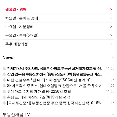
월요일 - 경매
화요일 - 온비드 공매
수요일 - 지분경매
목요일 - 투자(6개월)
추후 개강예정
News
+
전세계약시 주의사항, 국토부 아파트 부동산 실거래가 조회 필수! 전입신고 하는법과 확정일자 받는법도
11.05
상업·업무용 부동산 화성시 ‘동탄2신도시 3차 동원로얄듀크 비스타스퀘어’ 눈길
11.05
내년 건설수주 6년 내 최저치 전망 "SOC예산 늘려야"
11.05
SK네트웍스 주유소, 현대오일뱅크 간판으로…서울 주유소 지도 어떻게 바뀌나
11.05
롯데마트 수지점 재개발 PF 2250억 조달
11.05
충남도, 내년 예산안 7조 7835억 원 편성
11.05
[국내주간증시] 부동산업종 주요 종목 한국자산신탁 -0.15%·신라섬유 -0.26%·한국토지신탁 -0.45% 순
11.05
부동산채움 TV
+