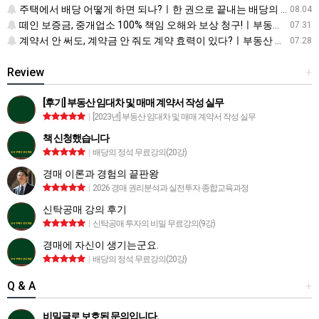
주택에서 배당 어떻게 하면 되나?ㅣ한 권으로 끝내는 배당의 정석
08.04
떼인 보증금, 중개업소 100% 책임 오해와 보상 청구!ㅣ부동산 재테크 상식 사전
07.31
계약서 안 써도, 계약금 안 줘도 계약 효력이 있다?ㅣ부동산 재테크 상식 사전
07.28
Review
+
[후기] 부동산 임대차 및 매매 계약서 작성 실무
|
[2023년] 부동산 임대차 및 매매 계약서 작성 실무
책 신청했습니다
|
배당의 정석 무료강의(20강)
경매 이론과 경험의 끝판왕
|
2026 경매 권리분석과 실전투자 종합교육과정
신탁공매 강의 후기
|
신탁공매 투자의 비밀 무료강의(9강)
경매에 자신이 생기는군요.
|
배당의 정석 무료강의(20강)
Q & A
+
비밀글로 보호된 문의입니다.