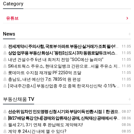
Category
유튜브
News
+
전세계약시 주의사항, 국토부 아파트 부동산 실거래가 조회 필수! 전입신고 하는법과 확정일자 받는법도
11.05
상업·업무용 부동산 화성시 ‘동탄2신도시 3차 동원로얄듀크 비스타스퀘어’ 눈길
11.05
내년 건설수주 6년 내 최저치 전망 "SOC예산 늘려야"
11.05
SK네트웍스 주유소, 현대오일뱅크 간판으로…서울 주유소 지도 어떻게 바뀌나
11.05
롯데마트 수지점 재개발 PF 2250억 조달
11.05
충남도, 내년 예산안 7조 7835억 원 편성
11.05
[국내주간증시] 부동산업종 주요 종목 한국자산신탁 -0.15%·신라섬유 -0.26%·한국토지신탁 -0.45% 순
11.05
부동산채움 TV
+
선순위 임차인 인도명령 신청 시기와 부당이득 반환 시점ㅣ한 권으로 끝내는 배당의 정석
08.07
[8/27 배당 특강 안내] 경매와 압류재산 공매, 신탁재산 공매에서 우선순위에 따른 배당 방법
08.06
월세 2기, 3기 연체 후 완납해도 계약해지!
08.06
계약 후 24시간 내에 깰 수 있다?
08.05