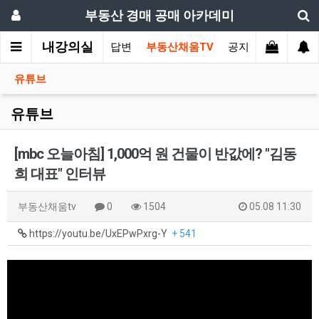
부동산 경매 공매 아카데미
내강의실
가상담
부동산 질의와 답변
부동산채움TV
공지사항
유튜브
유튜브
[mbc 오늘아침] 1,000억 원 건물이 반값에? "김동
희 대표" 인터뷰
부동산채움tv
0
1504
05.08 11:30
https://youtu.be/UxEPwPxrg-Y
+ 541